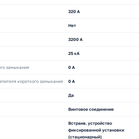
320 А
Нет
3200 А
25 кА
ого замыкания
0 А
епителя короткого замыкания
0 А
Да
Винтовое соединение
Встраив. устройство
фиксированной установки
(стационарный)