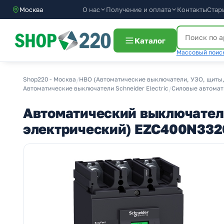
О нас
Получение и оплата
Москва
Контакты
Стар
Каталог
Массовый поиск
Shop220 - Москва
/
НВО (Автоматические выключатели, УЗО, щиты,
Автоматические выключатели Schneider Electric
/
Силовые автомати
Автоматический выключатель
электрический) EZC400N33