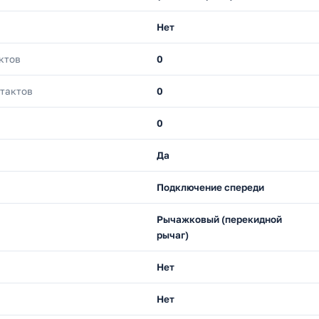
Нет
ктов
0
нтактов
0
0
Да
Подключение спереди
Рычажковый (перекидной
рычаг)
Нет
Нет