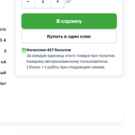
−
+
шт
tric
0 A
Начислим
417 бонусов
3
За каждую единицу этого товара при покупке.
Каждому авторизованному пользователю.
 кА
1 бонус = 1 рубль при следующем заказе.
ный
Нет