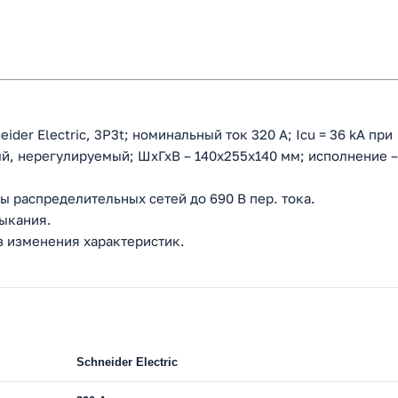
er Electric, 3P3t; номинальный ток 320 А; Icu = 36 kA при
ый, нерегулируемый; ШхГхВ – 140x255х140 мм; исполнение –
 распределительных сетей до 690 В пер. тока.
мыкания.
з изменения характеристик.
Schneider Electric