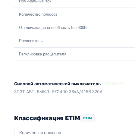
Номинальный ток
Количество полюсов
Отключающая способность Icu 400В
Расцепитель
Регулировка расцепителя
Силовой автоматический выключатель
EC000228
3П3Т АВТ. ВЫКЛ. EZC400 36кА/415В 320А
Классификация ETIM
ETIM
Количество полюсов