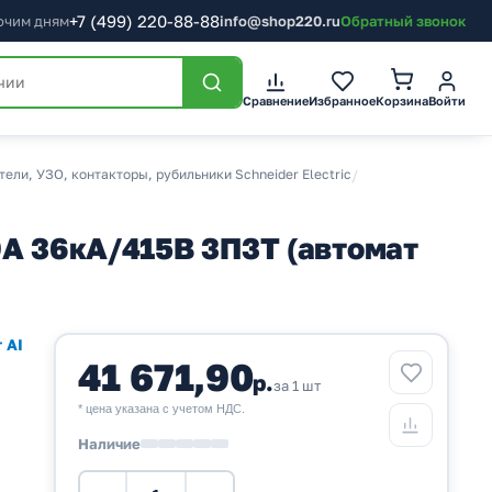
+7
(499)
220-88-88
бочим дням
info@shop220.ru
Обратный звонок
Корзина
Сравнение
Избранное
Войти
ли, УЗО, контакторы, рубильники Schneider Electric
/
0A 36кА/415В 3П3Т (автомат
 AI
41 671,90
р.
за 1 шт
* цена указана с учетом НДС.
Наличие