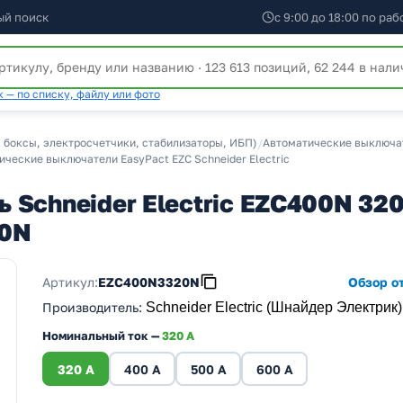
ый поиск
с 9:00 до 18:00 по ра
 — по списку, файлу или фото
 боксы, электросчетчики, стабилизаторы, ИБП)
/
Автоматические выключате
ческие выключатели EasyPact EZC Schneider Electric
 Schneider Electric EZC400N 32
20N
Артикул:
EZC400N3320N
Обзор от
Производитель
:
Schneider Electric (Шнайдер Электрик)
Номинальный ток —
320 A
320 A
400 A
500 A
600 A