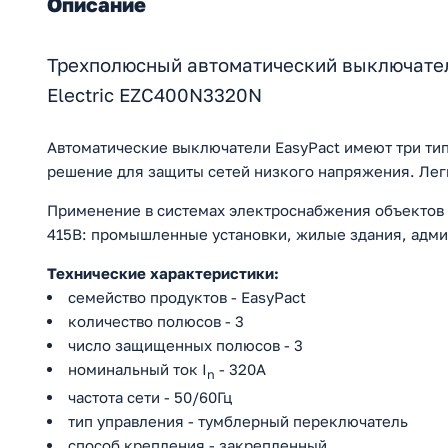
Описание
Трехполюсный автоматический выключатель
Electric EZC400N3320N
Автоматические выключатели EasyPact имеют три ти
решение для защиты сетей низкого напряжения. Легк
Применение в системах электроснабжения объектов
415В: промышленные установки, жилые здания, адми
Технические характеристики:
семейство продуктов - EasyPact
количество полюсов - 3
число защищенных полюсов - 3
номинальный ток I
- 320A
n
частота сети - 50/60Гц
тип управления - тумблерный переключатель
способ крепления - закрепленный