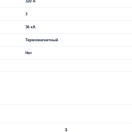
320 A
3
36 кА
Термомагнитный
Нет
3