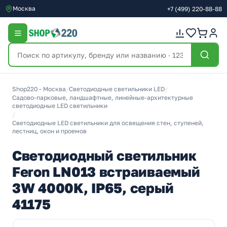
Москва
+7
(499)
220-88-88
Shop220 - Москва
/
Светодиодные светильники LED
/
Садово-парковые, ландшафтные, линейные-архитектурные
светодиодные LED светильники
/
Светодиодные LED светильники для освещения стен, ступеней,
лестниц, окон и проемов
Светодиодный светильник
Feron LN013 встраиваемый
3W 4000K, IP65, серый
41175