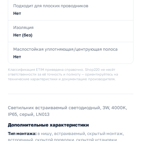
Подходит для плоских проводников
Нет
Изоляция
Нет (без)
Маслостойкая уплотняющая/центрующая полоса
Нет
Классификация ETIM приведена справочно. Shop220 не несёт
ответственности за её точность и полноту — ориентируйтесь на
технические характеристики и документацию производителя.
Светильник встраиваемый светодиодный, 3W, 4000K,
IP65, серый, LN013
Дополнительные характеристики
Тип монтажа:
в нишу, встраиваемый, скрытый монтаж,
встроенный, скрытой проводки, скрытой установки