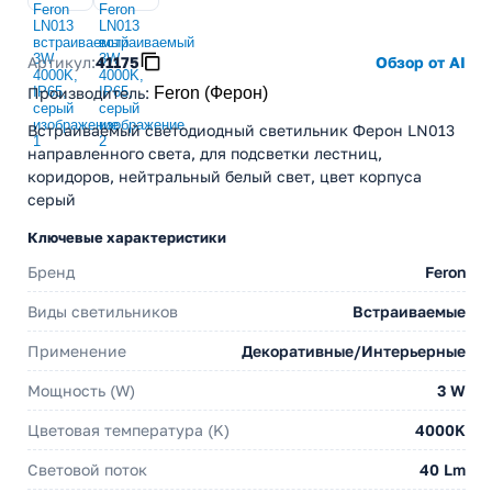
Артикул:
41175
Обзор от AI
Производитель
:
Feron (Ферон)
Встраиваемый светодиодный светильник Ферон LN013
направленного света, для подсветки лестниц,
коридоров, нейтральный белый свет, цвет корпуса
серый
Ключевые характеристики
Бренд
Feron
Виды светильников
Встраиваемые
Применение
Декоративные/Интерьерные
Мощность (W)
3 W
Цветовая температура (K)
4000K
Световой поток
40 Lm