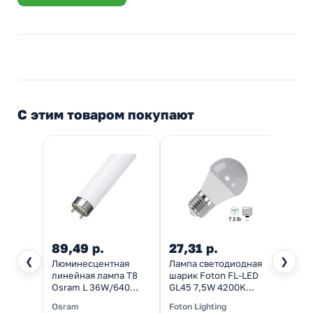
С этим товаром покупают
89,49 р.
27,31 р.
27,3
❮
❯
Люминесцентная
Лампа светодиодная
Лампа
линейная лампа T8
шарик Foton FL-LED
шарик
Osram L 36W/640
GL45 7,5W 4200K
GL45 
4200K G13 1200mm
220V E27 45x80mm
220V
Osram
Foton Lighting
Foton 
СМ 4052899352810
700Lm холодный свет
510Lm