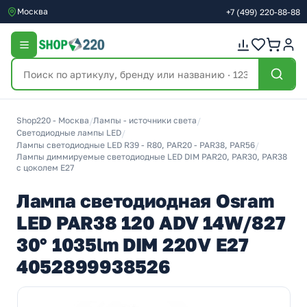
Москва
+7
(499)
220-88-88
Shop220 - Москва
/
Лампы - источники света
/
Светодиодные лампы LED
/
Лампы светодиодные LED R39 - R80, PAR20 - PAR38, PAR56
/
Лампы диммируемые светодиодные LED DIM PAR20, PAR30, PAR38
с цоколем E27
Лампа светодиодная Osram
LED PAR38 120 ADV 14W/827
30° 1035lm DIM 220V E27
4052899938526