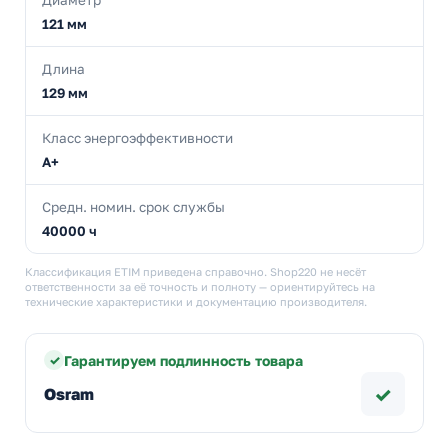
Диаметр
121 мм
Длина
129 мм
Класс энергоэффективности
A+
Средн. номин. срок службы
40000 ч
Классификация ETIM приведена справочно. Shop220 не несёт
ответственности за её точность и полноту — ориентируйтесь на
технические характеристики и документацию производителя.
Гарантируем подлинность товара
✓
Osram