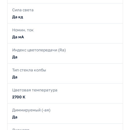
Сила света
Да кд
Номин. ток
Да мА
Индекс цветопередачи (Ra)
Да
Тип стекла колбы
Да
Цветовая температура
2700 К
Диммируемый (-ая)
Да