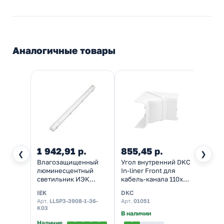
Аналогичные товары
1 942,91 р.
855,45 р.
1 33
❮
❯
Влагозащищенный
Угол внутренний DKC
Влаг
люминесцентный
In-liner Front для
люми
светильник ИЭК
кабель-канала 110х50
свети
ЛСП3908 ЭПРА
изменяемый 70-120°
ЛСП-0
IEK
DKC
Ксено
1х36Вт IP65
Норд 
Арт.
LLSP3-3908-1-36-
Арт.
01051
Арт.
0
ЭПРА
K03
В наличии
Наличие
Налич