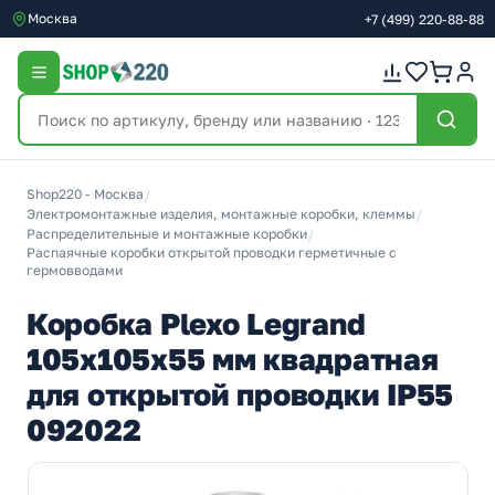
Москва
+7
(499)
220-88-88
Shop220 - Москва
/
Электромонтажные изделия, монтажные коробки, клеммы
/
Распределительные и монтажные коробки
/
Распаячные коробки открытой проводки герметичные с
гермовводами
Коробка Plexo Legrand
105х105х55 мм квадратная
для открытой проводки IP55
092022